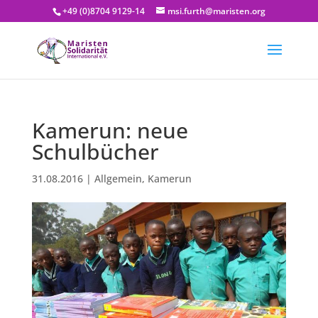
+49 (0)8704 9129-14
msi.furth@maristen.org
Kamerun: neue
Schulbücher
31.08.2016
|
Allgemein
,
Kamerun