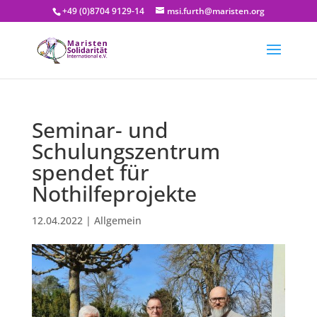
+49 (0)8704 9129-14
msi.furth@maristen.org
Seminar- und
Schulungszentrum
spendet für
Nothilfeprojekte
12.04.2022
|
Allgemein