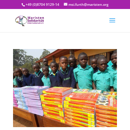
+49 (0)8704 9129-14
msi.furth@maristen.org