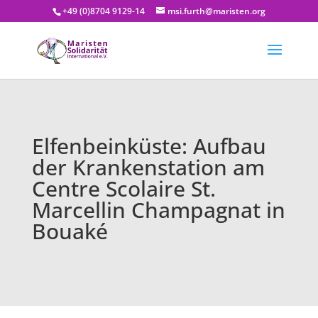
+49 (0)8704 9129-14
msi.furth@maristen.org
Elfenbeinküste: Aufbau
der Krankenstation am
Centre Scolaire St.
Marcellin Champagnat in
Bouaké