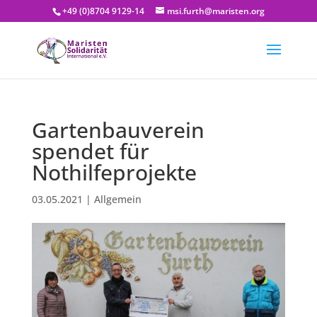
+49 (0)8704 9129-14
msi.furth@maristen.org
Gartenbauverein
spendet für
Nothilfeprojekte
03.05.2021
|
Allgemein